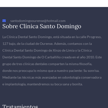
santodomingoourense@hotmail.com
Sobre Clínica Santo Domingo
La Clínica Dental Santo Domingo, está situada en la calle Progreso,
127 bajo, de la ciudad de Ourense. Además, contamos con la
Clínica Dental Santo Domingo de Xinzo de Limia y la Clínica
Dental Santo Domingo de O Carballiño creada en el año 2010. Este
grupo de tres clínicas dentales comparten la misma filosofía,
donde nos preocupa lo mismo que a nuestro paciente: Su sonrisa.
Mediante las técnicas más avanzadas en odontología conservadora
e implantología, mantendremos su boca sana y bonita.
Tratamientos