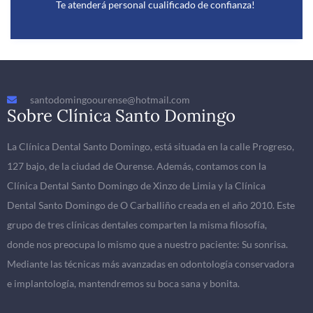
Te atenderá personal cualificado de confianza!
santodomingoourense@hotmail.com
Sobre Clínica Santo Domingo
La Clínica Dental Santo Domingo, está situada en la calle Progreso,
127 bajo, de la ciudad de Ourense. Además, contamos con la
Clínica Dental Santo Domingo de Xinzo de Limia y la Clínica
Dental Santo Domingo de O Carballiño creada en el año 2010. Este
grupo de tres clínicas dentales comparten la misma filosofía,
donde nos preocupa lo mismo que a nuestro paciente: Su sonrisa.
Mediante las técnicas más avanzadas en odontología conservadora
e implantología, mantendremos su boca sana y bonita.