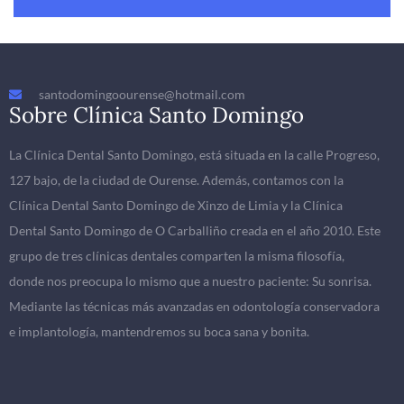
santodomingoourense@hotmail.com
Sobre Clínica Santo Domingo
La Clínica Dental Santo Domingo, está situada en la calle Progreso,
127 bajo, de la ciudad de Ourense. Además, contamos con la
Clínica Dental Santo Domingo de Xinzo de Limia y la Clínica
Dental Santo Domingo de O Carballiño creada en el año 2010. Este
grupo de tres clínicas dentales comparten la misma filosofía,
donde nos preocupa lo mismo que a nuestro paciente: Su sonrisa.
Mediante las técnicas más avanzadas en odontología conservadora
e implantología, mantendremos su boca sana y bonita.