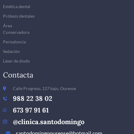
Estética dental
Prótesis dentales
Área
Conservadora
Periodoncia
Sedación
Láser de diodo
Contacta
Calle Progreso, 127 bajo, Ourense
988 22 38 02
673 97 91 61
@clinica.santodomingo
santodomingoourense@hotmail.com