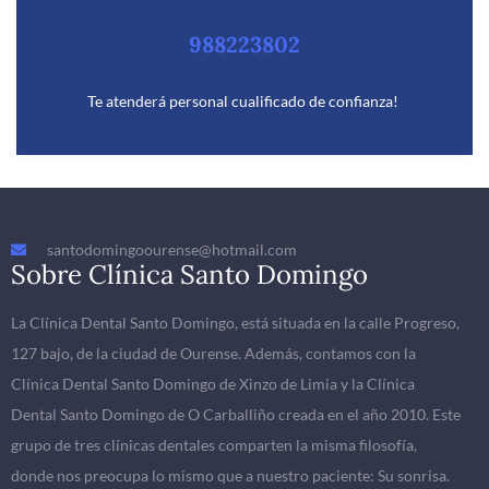
988223802
Te atenderá personal cualificado de confianza!
santodomingoourense@hotmail.com
Sobre Clínica Santo Domingo
La Clínica Dental Santo Domingo, está situada en la calle Progreso,
127 bajo, de la ciudad de Ourense. Además, contamos con la
Clínica Dental Santo Domingo de Xinzo de Limia y la Clínica
Dental Santo Domingo de O Carballiño creada en el año 2010. Este
grupo de tres clínicas dentales comparten la misma filosofía,
donde nos preocupa lo mismo que a nuestro paciente: Su sonrisa.